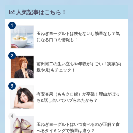
人気記事はこちら！
1
玉ねぎヨーグルトは痩せないし効果なし？気
になる口コミ情報も！
2
前田裕二の生い立ちや年収がすごい！実家(両
親や兄)もチェック！
3
有安杏果（ももクロ緑）が卒業！理由がぼっ
ち&話し合いでハブられたから？
4
玉ねぎヨーグルトはいつ食べるのが正解？食
べるタイミングで効果は違う？