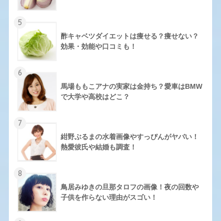
5
酢キャベツダイエットは痩せる？痩せない？
効果・効能や口コミも！
6
馬場ももこアナの実家は金持ち？愛車はBMW
で大学や高校はどこ？
7
紺野ぶるまの水着画像やすっぴんがヤバい！
熱愛彼氏や結婚も調査！
8
鳥居みゆきの旦那タロフの画像！夜の回数や
子供を作らない理由がスゴい！