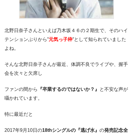
北野日奈子さんといえば乃木坂４６の２期生で、そのハイ
テンションぶりから”
元気っ子枠
”として知られていました
よね。
そんな北野日奈子さんが最近、体調不良でライブや、握手
会を次々と欠席し
ファンの間から
『卒業するのではないか？』
と不安な声が
囁かれています。
特に最近だと
2017年9月10日の
18thシングルの『逃げ水』
の
発売記念全