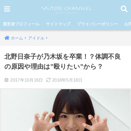
運営者プロフィール
サイトマップ
プライバシーポリシー
お
ホーム
アイドル
北野日奈子が乃木坂を卒業！？体調不良
の原因や理由は”殴りたい”から？
2017年10月16日
2018年5月18日