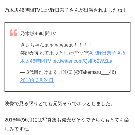
乃木坂46時間TVに北野日奈子さんが出演されましたね！
乃木坂46時間TV
きぃちゃんぁぁぁぁぁぁ！！！！
笑顔が見れてホッとした(*^▽^*)
#北野日奈子
#乃
木坂46時間TV
pic.twitter.com/QsfF62WZLa
— 3代目たけまる⊿⑷⑹ (@Takemaru___46)
2018年3月24日
映像で見る限りとても元気そうでホッとしました。
2018年の6月には写真集も発売だそうでそちらもとても楽
しみですね！