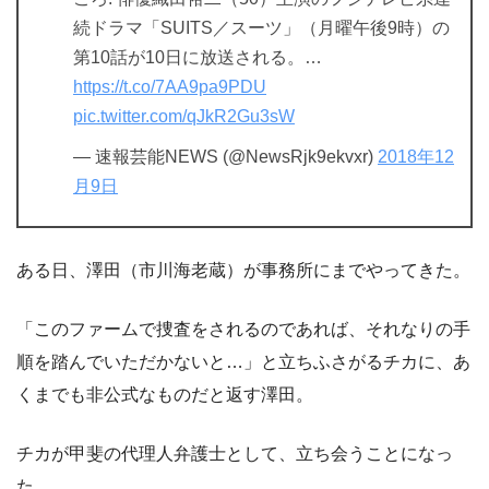
続ドラマ「SUITS／スーツ」（月曜午後9時）の
第10話が10日に放送される。…
https://t.co/7AA9pa9PDU
pic.twitter.com/qJkR2Gu3sW
— 速報芸能NEWS (@NewsRjk9ekvxr)
2018年12
月9日
ある日、澤田（市川海老蔵）が事務所にまでやってきた。
「このファームで捜査をされるのであれば、それなりの手
順を踏んでいただかないと…」と立ちふさがるチカに、あ
くまでも非公式なものだと返す澤田。
チカが甲斐の代理人弁護士として、立ち会うことになっ
た。