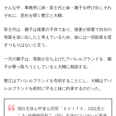
そんな中、事務所に姉・富士代と妹・雛子を呼び出しそれ
ぞれに、意向を聞く蟹江と大輔。
富士代は、雛子は後妻の子供であり、後妻が前妻で自分の
母親を追い出したと考えているため、妹には一切財産を渡
すつもりはないと言う。
一方の雛子は、母親が立ち上げたアパレルブランドを、雛
子が乗っ取ろうとしていると大輔に相談する。
蟹江はアパレルブランドを売却することにし、大輔はアパ
レルブランドを絶対に守ると妹に約束するのだった。
潔白主張も甲斐も同罪「ＳＵＩＴＳ」10話見ど
ころ: 俳優織田裕二（50）主演のフジテレビ系連