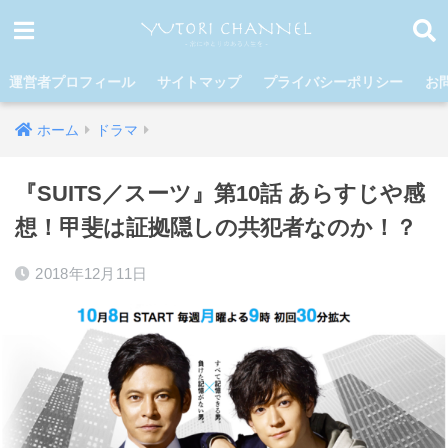
運営者プロフィール
サイトマップ
プライバシーポリシー
お
ホーム
ドラマ
『SUITS／スーツ』第10話 あらすじや感
想！甲斐は証拠隠しの共犯者なのか！？
2018年12月11日