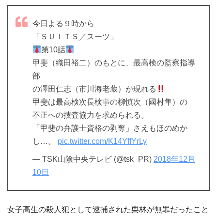
今日よる９時から
「ＳＵＩＴＳ／スーツ」
第10話
甲斐（織田裕二）のもとに、最高検の監察指導
部
の澤田仁志（市川海老蔵）が現れる
甲斐は最高検次長検事の柳慎次（國村隼）の
不正への捜査協力を求められる。
「甲斐の弁護士資格の剥奪」さえもほのめか
し…。
pic.twitter.com/K14YffYrLy
— TSK山陰中央テレビ (@tsk_PR)
2018年12月
10日
女子高生の殺人犯として逮捕された栗林が無罪だったこと