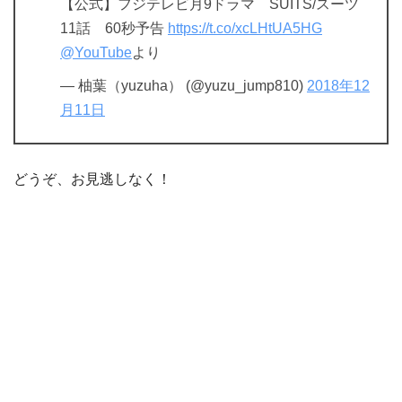
【公式】フジテレビ月9ドラマ SUITS/スーツ
11話 60秒予告
https://t.co/xcLHtUA5HG
@YouTube
より
— 柚葉（yuzuha） (@yuzu_jump810)
2018年12
月11日
どうぞ、お見逃しなく！