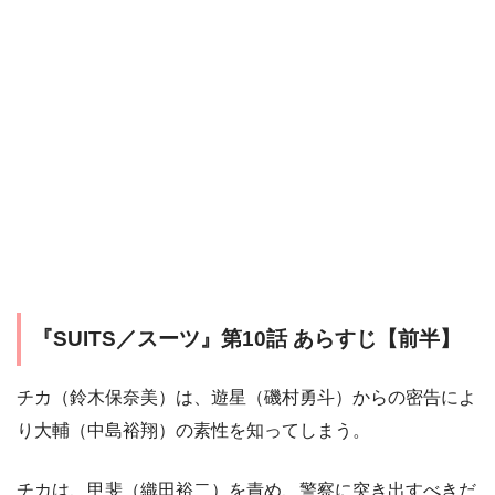
『SUITS／スーツ』第10話 あらすじ【前半】
チカ（鈴木保奈美）は、遊星（磯村勇斗）からの密告によ
り大輔（中島裕翔）の素性を知ってしまう。
チカは、甲斐（織田裕二）を責め、警察に突き出すべきだ