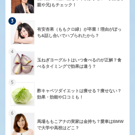
親や兄)もチェック！
3
有安杏果（ももクロ緑）が卒業！理由がぼっ
ち&話し合いでハブられたから？
4
玉ねぎヨーグルトはいつ食べるのが正解？食
べるタイミングで効果は違う？
5
酢キャベツダイエットは痩せる？痩せない？
効果・効能や口コミも！
6
馬場ももこアナの実家は金持ち？愛車はBMW
で大学や高校はどこ？