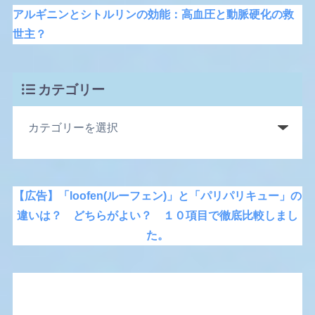
アルギニンとシトルリンの効能：高血圧と動脈硬化の救
世主？
カテゴリー
【広告】「loofen(ルーフェン)」と「パリパリキュー」の
違いは？ どちらがよい？ １０項目で徹底比較しまし
た。