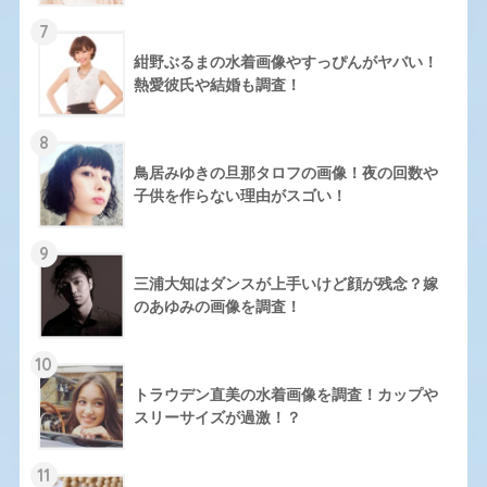
7
紺野ぶるまの水着画像やすっぴんがヤバい！
熱愛彼氏や結婚も調査！
8
鳥居みゆきの旦那タロフの画像！夜の回数や
子供を作らない理由がスゴい！
9
三浦大知はダンスが上手いけど顔が残念？嫁
のあゆみの画像を調査！
10
トラウデン直美の水着画像を調査！カップや
スリーサイズが過激！？
11