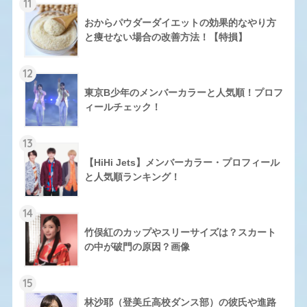
11
おからパウダーダイエットの効果的なやり方
と痩せない場合の改善方法！【特損】
12
東京B少年のメンバーカラーと人気順！プロフ
ィールチェック！
13
【HiHi Jets】メンバーカラー・プロフィール
と人気順ランキング！
14
竹俣紅のカップやスリーサイズは？スカート
の中が破門の原因？画像
15
林沙耶（登美丘高校ダンス部）の彼氏や進路