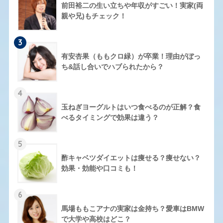
前田裕二の生い立ちや年収がすごい！実家(両
親や兄)もチェック！
3
有安杏果（ももクロ緑）が卒業！理由がぼっ
ち&話し合いでハブられたから？
4
玉ねぎヨーグルトはいつ食べるのが正解？食
べるタイミングで効果は違う？
5
酢キャベツダイエットは痩せる？痩せない？
効果・効能や口コミも！
6
馬場ももこアナの実家は金持ち？愛車はBMW
で大学や高校はどこ？