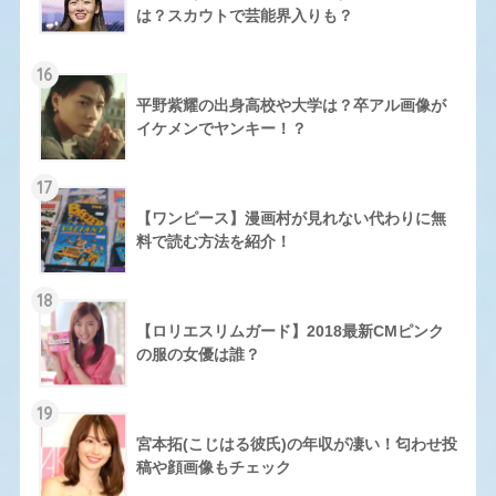
は？スカウトで芸能界入りも？
16
平野紫耀の出身高校や大学は？卒アル画像が
イケメンでヤンキー！？
17
【ワンピース】漫画村が見れない代わりに無
料で読む方法を紹介！
18
【ロリエスリムガード】2018最新CMピンク
の服の女優は誰？
19
宮本拓(こじはる彼氏)の年収が凄い！匂わせ投
稿や顔画像もチェック