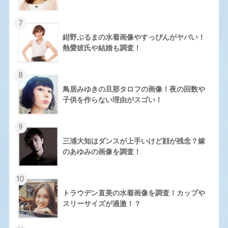
7
紺野ぶるまの水着画像やすっぴんがヤバい！
熱愛彼氏や結婚も調査！
8
鳥居みゆきの旦那タロフの画像！夜の回数や
子供を作らない理由がスゴい！
9
三浦大知はダンスが上手いけど顔が残念？嫁
のあゆみの画像を調査！
10
トラウデン直美の水着画像を調査！カップや
スリーサイズが過激！？