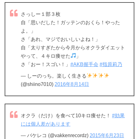
さっしー１部３枚
自「思いだした！ガッテンのおくら！やった
よ。」
さ「あれ、マジでおいしいよね！」
自「太りすぎたから今月からオクラダイエット
やって、４キロ痩せた
」
さ「おー！スゴい！」
#AKB握手会
#指原莉乃
— しーのっち。楽しく生きる
(@shiino7010)
2016年8月14日
オクラ（だけ）を食べて10キロ痩せた！
#効果
には個人差があります
— バケレコ (@vakkenrecordz)
2015年6月23日