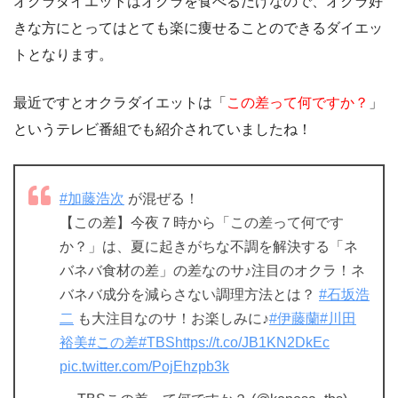
オクラダイエットはオクラを食べるだけなので、オクラ好
きな方にとってはとても楽に痩せることのできるダイエッ
トとなります。
最近ですとオクラダイエットは「
この差って何ですか？
」
というテレビ番組でも紹介されていましたね！
#加藤浩次
が混ぜる！
【この差】今夜７時から「この差って何です
か？」は、夏に起きがちな不調を解決する「ネ
バネバ食材の差」の差なのサ♪注目のオクラ！ネ
バネバ成分を減らさない調理方法とは？
#石坂浩
二
も大注目なのサ！お楽しみに♪
#伊藤蘭
#川田
裕美
#この差
#TBS
https://t.co/JB1KN2DkEc
pic.twitter.com/PojEhzpb3k