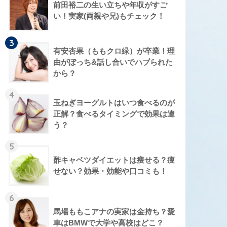
前田裕二の生い立ちや年収がすご
い！実家(両親や兄)もチェック！
3
有安杏果（ももクロ緑）が卒業！理
由がぼっち&話し合いでハブられた
から？
4
玉ねぎヨーグルトはいつ食べるのが
正解？食べるタイミングで効果は違
う？
5
酢キャベツダイエットは痩せる？痩
せない？効果・効能や口コミも！
6
馬場ももこアナの実家は金持ち？愛
車はBMWで大学や高校はどこ？