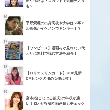
氏や進路は？スカウトで芸能界入り
も？
16
平野紫耀の出身高校や大学は？卒ア
ル画像がイケメンでヤンキー！？
17
【ワンピース】漫画村が見れない代
わりに無料で読む方法を紹介！
18
【ロリエスリムガード】2018最新
CMピンクの服の女優は誰？
19
宮本拓(こじはる彼氏)の年収が凄
い！匂わせ投稿や顔画像もチェック