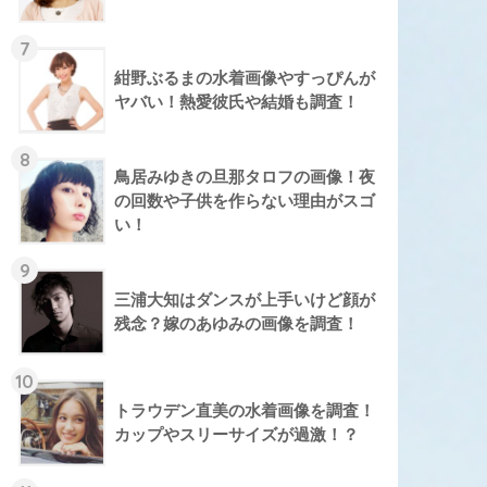
7
紺野ぶるまの水着画像やすっぴんが
ヤバい！熱愛彼氏や結婚も調査！
8
鳥居みゆきの旦那タロフの画像！夜
の回数や子供を作らない理由がスゴ
い！
9
三浦大知はダンスが上手いけど顔が
残念？嫁のあゆみの画像を調査！
10
トラウデン直美の水着画像を調査！
カップやスリーサイズが過激！？