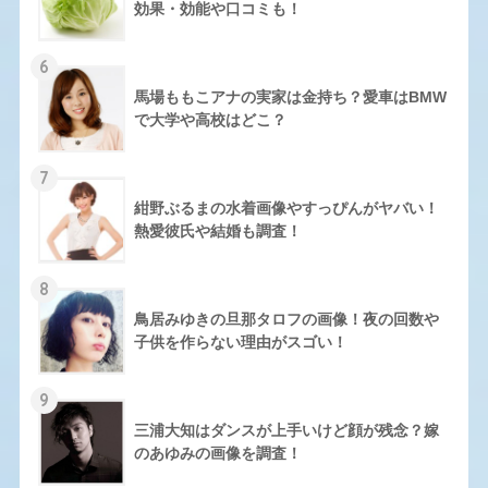
効果・効能や口コミも！
6
馬場ももこアナの実家は金持ち？愛車はBMW
で大学や高校はどこ？
7
紺野ぶるまの水着画像やすっぴんがヤバい！
熱愛彼氏や結婚も調査！
8
鳥居みゆきの旦那タロフの画像！夜の回数や
子供を作らない理由がスゴい！
9
三浦大知はダンスが上手いけど顔が残念？嫁
のあゆみの画像を調査！