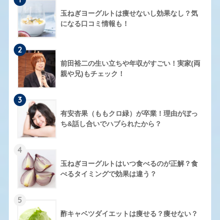
玉ねぎヨーグルトは痩せないし効果なし？気
になる口コミ情報も！
2
前田裕二の生い立ちや年収がすごい！実家(両
親や兄)もチェック！
3
有安杏果（ももクロ緑）が卒業！理由がぼっ
ち&話し合いでハブられたから？
4
玉ねぎヨーグルトはいつ食べるのが正解？食
べるタイミングで効果は違う？
5
酢キャベツダイエットは痩せる？痩せない？