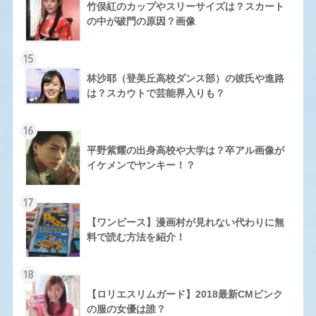
竹俣紅のカップやスリーサイズは？スカート
の中が破門の原因？画像
15
林沙耶（登美丘高校ダンス部）の彼氏や進路
は？スカウトで芸能界入りも？
16
平野紫耀の出身高校や大学は？卒アル画像が
イケメンでヤンキー！？
17
【ワンピース】漫画村が見れない代わりに無
料で読む方法を紹介！
18
【ロリエスリムガード】2018最新CMピンク
の服の女優は誰？