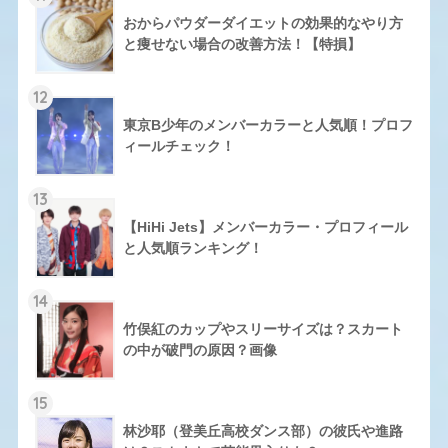
おからパウダーダイエットの効果的なやり方
と痩せない場合の改善方法！【特損】
12
東京B少年のメンバーカラーと人気順！プロフ
ィールチェック！
13
【HiHi Jets】メンバーカラー・プロフィール
と人気順ランキング！
14
竹俣紅のカップやスリーサイズは？スカート
の中が破門の原因？画像
15
林沙耶（登美丘高校ダンス部）の彼氏や進路