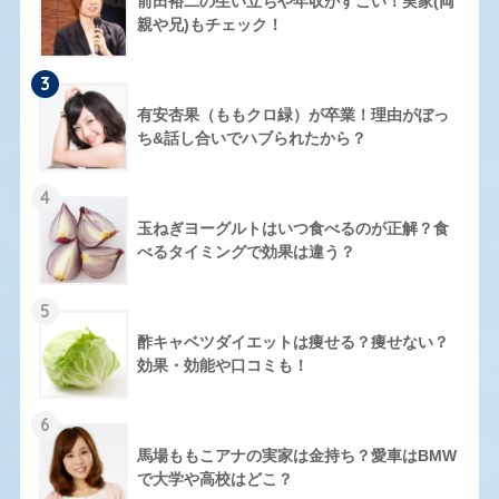
前田裕二の生い立ちや年収がすごい！実家(両
親や兄)もチェック！
3
有安杏果（ももクロ緑）が卒業！理由がぼっ
ち&話し合いでハブられたから？
4
玉ねぎヨーグルトはいつ食べるのが正解？食
べるタイミングで効果は違う？
5
酢キャベツダイエットは痩せる？痩せない？
効果・効能や口コミも！
6
馬場ももこアナの実家は金持ち？愛車はBMW
で大学や高校はどこ？