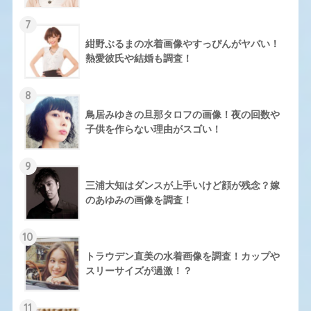
7
紺野ぶるまの水着画像やすっぴんがヤバい！
熱愛彼氏や結婚も調査！
8
鳥居みゆきの旦那タロフの画像！夜の回数や
子供を作らない理由がスゴい！
9
三浦大知はダンスが上手いけど顔が残念？嫁
のあゆみの画像を調査！
10
トラウデン直美の水着画像を調査！カップや
スリーサイズが過激！？
11